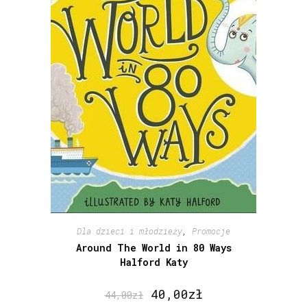
Dla dzieci i młodzieży
,
Promocje
Around The World in 80 Ways
Halford Katy
40,00
zł
44,00
zł