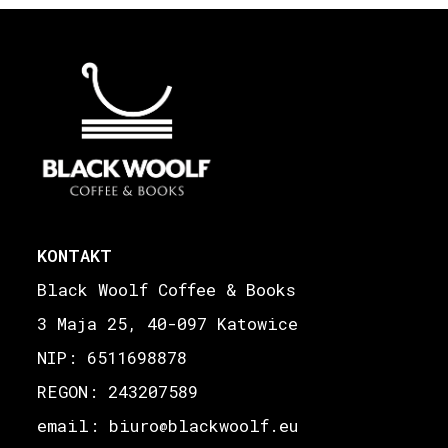
KONTAKT
Black Woolf Coffee & Books
3 Maja 25, 40-097 Katowice
NIP: 6511698878
REGON: 243207589
email: biuro
blackwoolf.eu
@