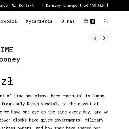
onto
Kontakt
[ Darmowy transport od 150 PLN ]
Nowości
Wydarzenia
O nas
0
IME
ooney
0
zł
nt of time has always been essential to human
 from early Roman sundials to the advent of
e we have one eye on the time every day, are we
power clocks have given governments, military
usiness owners, and how they have shaped our