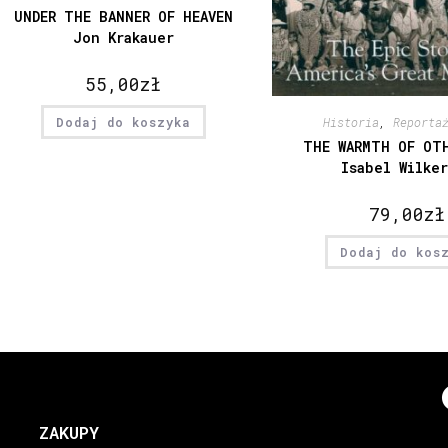
UNDER THE BANNER OF HEAVEN
Jon Krakauer
55,00
zł
Dodaj do koszyka
Historia
,
Reporta
THE WARMTH OF OT
Isabel Wilke
79,00
zł
Dodaj do kos
ZAKUPY