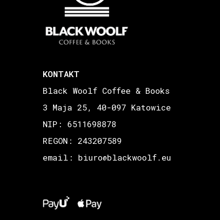
KONTAKT
Black Woolf Coffee & Books
3 Maja 25, 40-097 Katowice
NIP: 6511698878
REGON: 243207589
email: biuro
blackwoolf.eu
@