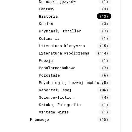
Do nauki języków
(1)
Fantasy
(3)
Historia
(13)
Komiks
(3)
Kryminał, thriller
(7)
Kulinaria
(1)
Literatura klasyczna
(15)
Literatura współczesna
(114)
Poezja
(1)
Popularnonaukowe
(7)
Pozostałe
(6)
Psychologia, rozwój osobisty
(5)
Reportaż, esej
(36)
Science-fiction
(4)
Sztuka, Fotografia
(1)
Vintage Minis
(1)
Promocje
(15)