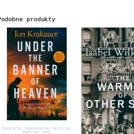
Podobne produkty
Biografia, wspomnienia
,
Historia
,
Reportaż, esej