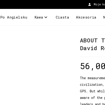
Moje k
 Po Angielsku
Kawa
Ciasta
Akcesoria
ABOUT T
David R
56,0
The measureme
civilization,
GPS. But whil
aware of the 
leaders and b