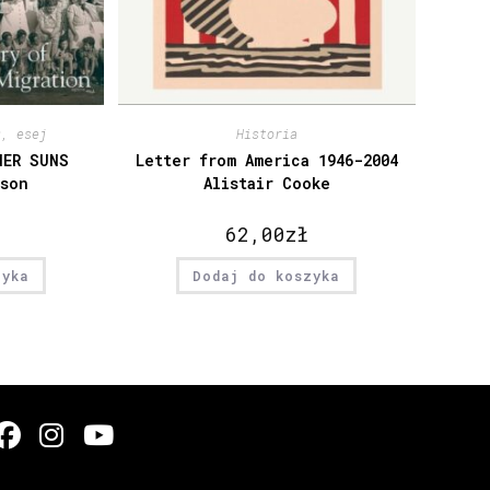
ż, esej
Historia
HER SUNS
Letter from America 1946-2004
rson
Alistair Cooke
62,00
zł
zyka
Dodaj do koszyka